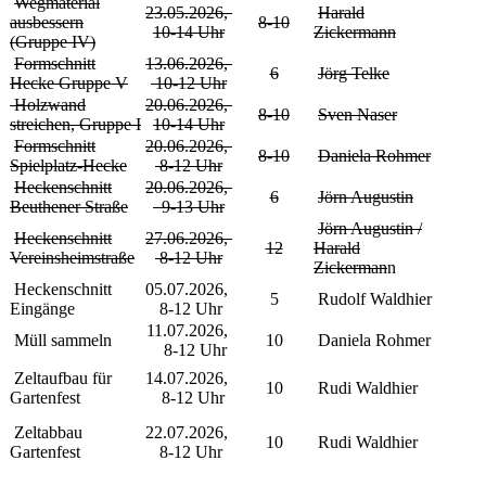
Wegmaterial
23.05.2026,
Harald
ausbessern
8-10
10-14 Uhr
Zickermann
(Gruppe IV)
Formschnitt
13.06.2026,
6
Jörg Telke
Hecke Gruppe V
10-12 Uhr
Holzwand
20.06.2026,
8-10
Sven Naser
streichen, Gruppe I
10-14 Uhr
Formschnitt
20.06.2026,
8-10
Daniela Rohmer
Spielplatz-Hecke
8-12 Uhr
Heckenschnitt
20.06.2026,
6
Jörn Augustin
Beuthener Straße
9-13 Uhr
Jörn Augustin /
Heckenschnitt
27.06.2026,
12
Harald
Vereinsheimstraße
8-12 Uhr
Zickerman
n
Heckenschnitt
05.07.2026,
5
Rudolf Waldhier
Eingänge
8-12 Uhr
11.07.2026,
Müll sammeln
10
Daniela Rohmer
8-12 Uhr
Zeltaufbau für
14.07.2026,
10
Rudi Waldhier
Gartenfest
8-12 Uhr
Zeltabbau
22.07.2026,
10
Rudi Waldhier
Gartenfest
8-12 Uhr