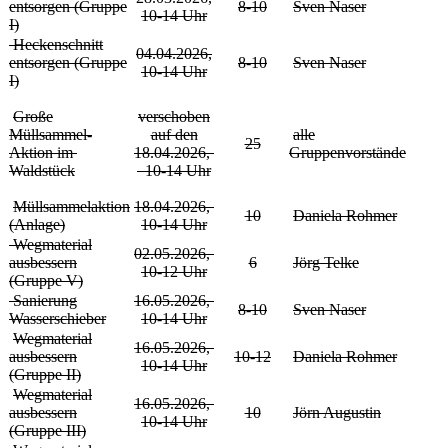
entsorgen (Gruppe
8-10
Sven Naser
10-14 Uhr
I)
Heckenschnitt
04.04.2026,
entsorgen (Gruppe
8-10
Sven Naser
10-14 Uhr
I)
Große
verschoben
Müllsammel-
auf den
alle
25
Aktion im
18.04.2026
,
Gruppenvorstände
Waldstück
10-14 Uhr
Müllsammelaktion
18.04.2026,
10
Daniela Rohmer
(Anlage)
10-14 Uhr
Wegmaterial
02.05.2026,
ausbessern
6
Jörg Telke
10-12 Uhr
(Gruppe V)
Sanierung
16.05.2026,
8-10
Sven Naser
Wasserschieber
10-14 Uhr
Wegmaterial
16.05.2026,
ausbessern
10-12
Daniela Rohmer
10-14 Uhr
(Gruppe II)
Wegmaterial
16.05.2026,
ausbessern
10
Jörn Augustin
10-14 Uhr
(Gruppe III)