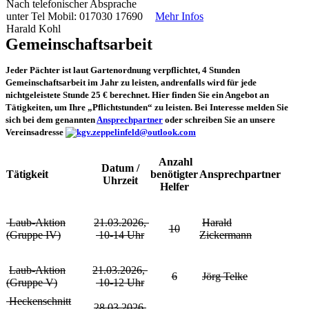
Nach telefonischer Absprache
unter Tel Mobil: 017030 17690
Mehr Infos
Harald Kohl
Gemeinschaftsarbeit
Jeder Pächter ist laut Gartenordnung verpflichtet, 4 Stunden
Gemeinschaftsarbeit im Jahr zu leisten, andrenfalls wird für jede
nichtgeleistete Stunde 25 € berechnet. Hier finden Sie ein Angebot an
Tätigkeiten, um Ihre „Pflichtstunden“ zu leisten. Bei Interesse melden Sie
sich bei dem genannten
Ansprechpartner
oder schreiben Sie an unsere
Vereinsadresse
Anzahl
Datum /
Tätigkeit
benötigter
Ansprechpartner
Uhrzeit
Helfer
Laub-Aktion
21.03.2026,
Harald
10
(Gruppe IV)
10-14 Uhr
Zickermann
Laub-Aktion
21.03.2026,
6
Jörg Telke
(Gruppe V)
10-12 Uhr
Heckenschnitt
28.03.2026,